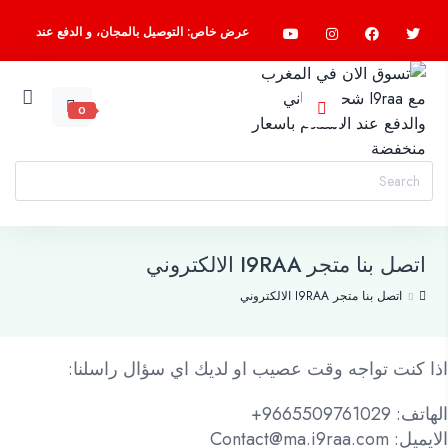
عرض خاص: التوصيل بالمجان، و الدفع عند
الاستلام، اسرع واطلب الآن
0
اتصل بنا متجر I9RAA الالكتروني
اتصل بنا متجر I9RAA الالكتروني
اذا كنت تواجه وقت عصيب او لديك اي سؤال راسلنا:
الهاتف: 9665509761029+
الايميل: Contact@ma.i9raa.com